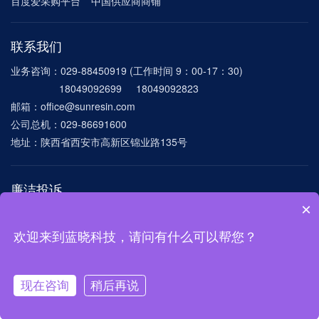
百度爱采购平台
中国供应商商铺
联系我们
业务咨询：029-88450919 (工作时间 9：00-17：30)
18049092699 18049092823
邮箱：office@sunresin.com
公司总机：029-86691600
地址：陕西省西安市高新区锦业路135号
廉洁投诉
×
电话：029-86691600-8172
邮箱：
lxlianjie@sunresin.com mygang@sunresin.com
欢迎来到蓝晓科技，请问有什么可以帮您？
©西安蓝晓科技新材料股份有限公司 版权所有
陕ICP备11013764号-1
现在咨询
稍后再说
陕公网安备 61019002001017号
在线咨询
电话联系
树脂选购
技术支持：
硅峰网络