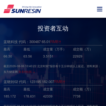
投资者互动
RMB
蓝晓科技 代码：300487
65.01
↑
最高
最低
成交量（万手）
成交额（万）
66.30
63.56
3.5151
22929
截至
2026-08-06 10:40:22
北京时间*报价有十五分钟或以上延迟。资料来源：
东方财富网
查看K线图 →
RMB
蓝晓转02 代码：123195
182.007
↑
最高
最低
成交量
成交额（万）
185.172
178.631
42339
7738
截至
2026-08-06 10:40:22
北京时间*报价有十五分钟或以上延迟。资料来源：