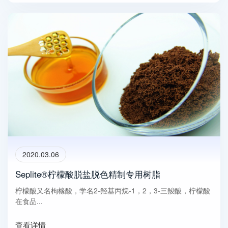
2020.03.06
Seplite®柠檬酸脱盐脱色精制专用树脂
柠檬酸又名枸橼酸，学名2-羟基丙烷-1，2，3-三羧酸，柠檬酸
在食品...
查看详情