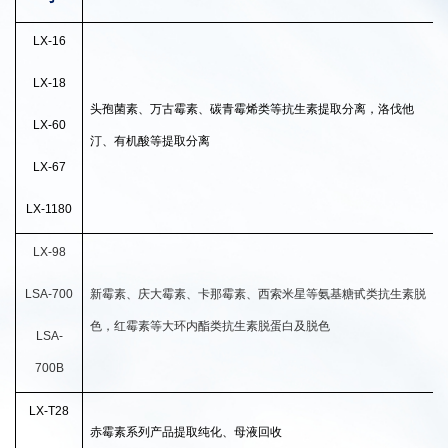
LX-16
LX-18
头孢菌素、万古霉素、碳青霉烯类等抗生素提取分离，洛伐他
LX-60
汀、有机酸等提取分离
LX-67
LX-1180
LX-98
LSA-700
新霉素、庆大霉素、卡那霉素、西索米星等氨基糖甙类抗生素脱
色，红霉素等大环内酯类抗生素脱蛋白及脱色
LSA-
700B
LX-T28
赤霉素系列产品提取纯化、母液回收