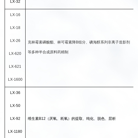
LX-32
LX-16
LX-18
LX-26
克林霉素磷酸酯、林可霉素降B组分、碘海醇系列非离子造影剂
等多种半合成原料药精制
LX-620
LX-621
LX-1600
LX-36
LX-50
LX-92
维生素B12（厌氧、耗氧）的提取、纯化、脱色、层析
LX-1180