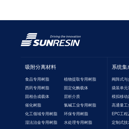
吸附分离材料
系统集
食品专用树脂
植物提取专用树脂
阀阵式与
西药专用树脂
固定化酶载体
撬装单元
固相合成载体
层析介质
模拟移动
催化树脂
氯碱工业专用树脂
高通量工
化工领域专用树脂
环保专用树脂
EPC工
湿法治金专用树脂
水处理专用树脂
定制式技